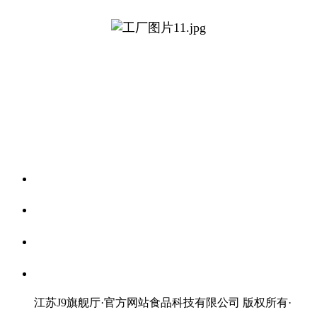
关于我们
食品安全资讯
食品安全知识
联系我们
江苏J9旗舰厅·官方网站食品科技有限公司 版权所有
·