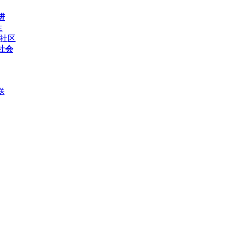
进
生
老社区
社会
送