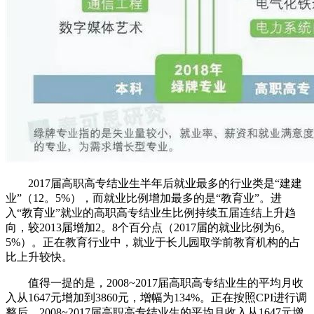
2017届高职高专结业生半年后就业最多的行业类是“建建
业”（12。5%），而就业比例增加最多的是“教育业”。进
入“教育业”就业的高职高专结业生比例持续五届连结上升趋
向，较2013届增加2。8个百分点（2017届的就业比例为6。
5%）。正在教育行业中，就业于长儿园取学前教育机构的占
比上升较快。
值得一提的是，2008~2017届高职高专结业生的平均月收
入从1647元增加到3860元，增幅为134%。正在按照CPI进行调
整后，2008~2017届高职高专结业生的平均月收入从1647元增