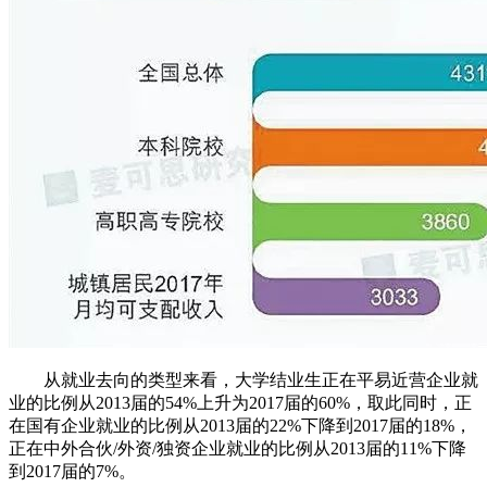
从就业去向的类型来看，大学结业生正在平易近营企业就
业的比例从2013届的54%上升为2017届的60%，取此同时，正
在国有企业就业的比例从2013届的22%下降到2017届的18%，
正在中外合伙/外资/独资企业就业的比例从2013届的11%下降
到2017届的7%。