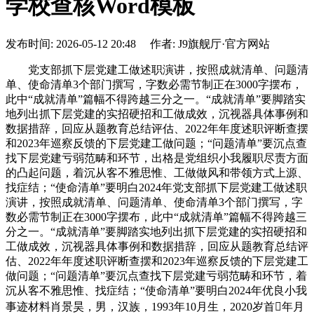
学校查核Word模板
发布时间: 2026-05-12 20:48 作者: J9旗舰厅·官方网站
党支部抓下层党建工做述职演讲，按照成就清单、问题清
单、使命清单3个部门撰写，字数必需节制正在3000字摆布，
此中“成就清单”篇幅不得跨越三分之一。“成就清单”要脚踏实
地列出抓下层党建的实招硬招和工做成效，沉视器具体事例和
数据措辞，回应从题教育总结评估、2022年年度述职评断查摆
和2023年巡察反馈的下层党建工做问题；“问题清单”要沉点查
找下层党建亏弱范畴和环节，出格是党组织小我履职尽责方面
的凸起问题，着沉从客不雅思惟、工做做风和带领方式上源、
找症结；“使命清单”要明白2024年党支部抓下层党建工做述职
演讲，按照成就清单、问题清单、使命清单3个部门撰写，字
数必需节制正在3000字摆布，此中“成就清单”篇幅不得跨越三
分之一。“成就清单”要脚踏实地列出抓下层党建的实招硬招和
工做成效，沉视器具体事例和数据措辞，回应从题教育总结评
估、2022年年度述职评断查摆和2023年巡察反馈的下层党建工
做问题；“问题清单”要沉点查找下层党建亏弱范畴和环节，着
沉从客不雅思惟、找症结；“使命清单”要明白2024年优良小我
事迹材料肖景昊，男，汉族，1993年10月生，2020岁首年月