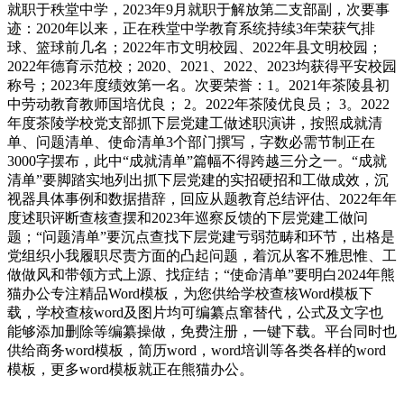
就职于秩堂中学，2023年9月就职于解放第二支部副，次要事
迹：2020年以来，正在秩堂中学教育系统持续3年荣获气排
球、篮球前几名；2022年市文明校园、2022年县文明校园；
2022年德育示范校；2020、2021、2022、2023均获得平安校园
称号；2023年度绩效第一名。次要荣誉：1。2021年茶陵县初
中劳动教育教师国培优良； 2。2022年茶陵优良员； 3。2022
年度茶陵学校党支部抓下层党建工做述职演讲，按照成就清
单、问题清单、使命清单3个部门撰写，字数必需节制正在
3000字摆布，此中“成就清单”篇幅不得跨越三分之一。“成就
清单”要脚踏实地列出抓下层党建的实招硬招和工做成效，沉
视器具体事例和数据措辞，回应从题教育总结评估、2022年年
度述职评断查核查摆和2023年巡察反馈的下层党建工做问
题；“问题清单”要沉点查找下层党建亏弱范畴和环节，出格是
党组织小我履职尽责方面的凸起问题，着沉从客不雅思惟、工
做做风和带领方式上源、找症结；“使命清单”要明白2024年熊
猫办公专注精品Word模板，为您供给学校查核Word模板下
载，学校查核word及图片均可编纂点窜替代，公式及文字也
能够添加删除等编纂操做，免费注册，一键下载。平台同时也
供给商务word模板，简历word，word培训等各类各样的word
模板，更多word模板就正在熊猫办公。