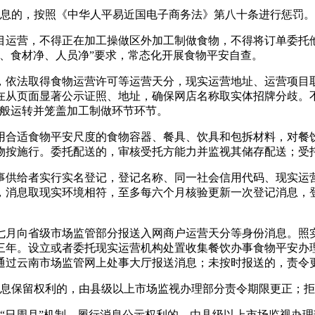
息的，按照《中华人平易近国电子商务法》第八十条进行惩罚。
运营，不得正在加工操做区外加工制做食物，不得将订单委托他
、食材净、人员净”要求，常态化开展食物平安自查。
法取得食物运营许可等运营天分，现实运营地址、运营项目取许
在从页面显著公示证照、地址，确保网店名称取实体招牌分歧。不
一般运转并笼盖加工制做环节环节。
合适食物平安尺度的食物容器、餐具、饮具和包拆材料，对餐饮
物按施行。委托配送的，审核受托方能力并监视其储存配送；受
供给者实行实名登记，登记名称、同一社会信用代码、现实运营
，消息取现实环境相符，至多每六个月核验更新一次登记消息，
月向省级市场监管部分报送入网商户运营天分等身份消息。照实
三年。设立或者委托现实运营机构处置收集餐饮办事食物平安办
通过云南市场监管网上处事大厅报送消息；未按时报送的，责令
息保留权利的，由县级以上市场监视办理部分责令期限更正；拒
日周月”机制、履行消息公示权利的，由县级以上市场监视办理