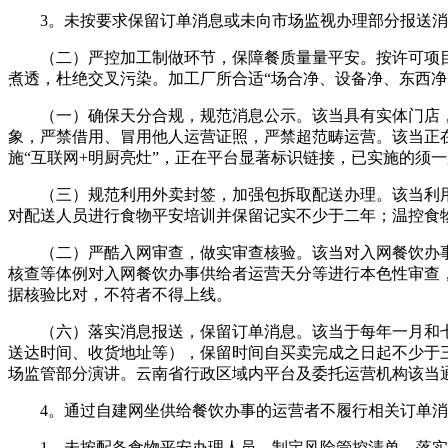
3。未按要求保留订单消息或未向市场监视办理部分报送消
（二）严控加工制做环节，保障餐质量量平安。按许可项目
煮透，杜绝交叉污染。加工厂所合适“场合净、设备净、东西净
（一）确保天分合规，规范消息公示。该当具有实体门店，依
象，严禁借用、冒用他人运营证照，严禁超范畴运营。该当正
施“互联网+明厨亮灶”，正在平台显著标识链接，已实施的须
（三）规范利用外卖封签，加强包拆取配送办理。该当利用
对配送人员进行食物平安培训并保留记实不少于二年；温控食
（二）严酷入网审查，做实审查核验。该当对入网餐饮办事
核查等体例对入网餐饮办事供给者运营天分等进行本色性审查
据核验比对，不符者不得上线。
（六）落实消息报送，保留订单消息。该当于每年一月和七
送达时间、收货地址等），保留时间自买卖完成之日起不少于
场监管部分演讲。云南省行政区域内平台及委托运营机构该当
4。通过自建网坐供给餐饮办事的运营者不履行相关订单消
1。未按配备食物平安办理人员、制定风险管控清单、落实“