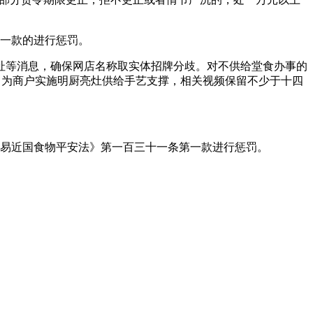
一款的进行惩罚。
等消息，确保网店名称取实体招牌分歧。对不供给堂食办事的
接。为商户实施明厨亮灶供给手艺支撑，相关视频保留不少于十四
易近国食物平安法》第一百三十一条第一款进行惩罚。