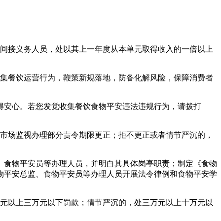
间接义务人员，处以其上一年度从本单元取得收入的一倍以上
收集餐饮运营行为，鞭策新规落地，防备化解风险，保障消费者
安心。若您发觉收集餐饮食物平安违法违规行为，请拨打
市场监视办理部分责令期限更正；拒不更正或者情节严沉的，
食物平安员等办理人员，并明白其具体岗亭职责；制定《食物
物平安总监、食物平安员等办理人员开展法令律例和食物平安学
元以上三万元以下罚款；情节严沉的，处三万元以上十万元以