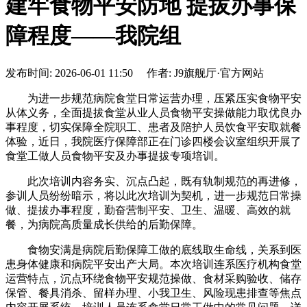
建牢食物平安防地 提拔办事保
障程度——我院组
发布时间: 2026-06-01 11:50 作者: J9旗舰厅·官方网站
为进一步规范病院食堂日常运营办理，压紧压实食物平安
从体义务，全面提拔食堂从业人员食物平安操做能力取优良办
事程度，切实保障全院职工、患者及陪护人员饮食平安取就餐
体验，近日，我院医疗保障部正在门诊四楼会议室组织开展了
食堂工做人员食物平安及办事提拔专项培训。
此次培训内容务实、沉点凸起，既有轨制规范的再进修，
参训人员纷纷暗示，将以此次培训为契机，进一步规范日常操
做、提拔办事程度，勤奋营制平安、卫生、温暖、高效的就
餐，为病院高质量成长供给的后勤保障。
食物安满是病院后勤保障工做的底线取生命线，关系到医
患身体健康和病院平安出产大局。本次培训连系医疗机构食堂
运营特点，沉点环绕食物平安规范操做、食材采购验收、储存
保管、餐具消杀、留样办理、小我卫生、风险现患排查等焦点