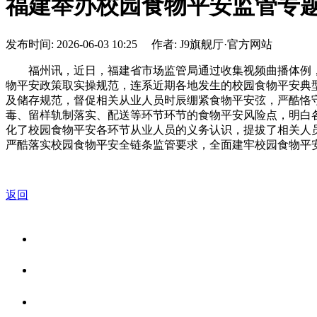
福建举办校园食物平安监管专
发布时间: 2026-06-03 10:25 作者: J9旗舰厅·官方网站
福州讯，近日，福建省市场监管局通过收集视频曲播体例，举
物平安政策取实操规范，连系近期各地发生的校园食物平安典
及储存规范，督促相关从业人员时辰绷紧食物平安弦，严酷恪
毒、留样轨制落实、配送等环节环节的食物平安风险点，明白
化了校园食物平安各环节从业人员的义务认识，提拔了相关人
严酷落实校园食物平安全链条监管要求，全面建牢校园食物平安
返回
关于我们
食品安全资讯
食品安全知识