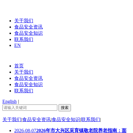
关于我们
食品安全资讯
食品安全知识
联系我们
EN
首页
关于我们
食品安全资讯
食品安全知识
联系我们
English
|
关于我们
|
食品安全资讯
|
食品安全知识
|
联系我们
|
2026-08-07
2026年市大兴区采育镇敬老院养老指南：面