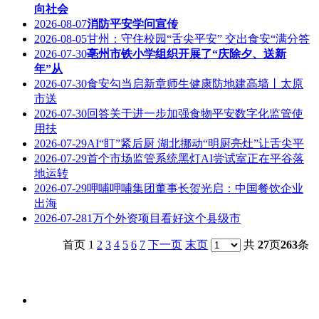
向社会
2026-08-07
消防平安学问宣传
2026-08-05
甘州：守住校园“舌尖平安” 交出食安“满分答
2026-07-30
亳州市铁小学组织开展了“庆除夕、送新
年”从
2026-07-30
食安勾当启新章师生健康防地建高墙丨太原
市送
2026-07-30
回答关于进一步加强食物平安数字化监管使
用扶
2026-07-29
AI“盯”紧后厨 湖北挪动“明厨亮灶”让舌尖平
2026-07-29
首个市场监管系统黑灯AI尝试室正在平谷落
地运转
2026-07-29
呷哺呷哺集团董事长贺光启：中国餐饮企业
出海
2026-07-28
1万个外资项目看好这个县级市
首页 1
2
3
4
5
6
7
下一页
末页
共
27
页
263
条
关于我们