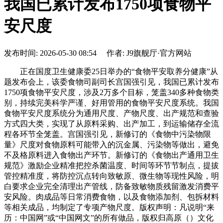
我国已累计发布1750项食物平
安尺度
发布时间: 2026-05-30 08:54 作者: J9旗舰厅·官方网站
正在国度卫生健康委25日举办的“食物平安取养分健康”从
题发布会上，该委食物司副司长宫国强引见，我国已累计发布
1750项食物平安尺度，涉及2万多个目标，笼盖340多种食物类
别，持续完美科学严谨、好用管用的食物平安尺度系统。我国
食物平安尺度系统分为通用尺度、产物尺度、出产规范和查验
方式四大类，实现了从原料采购、出产加工，到运输储存全流
程各环节全笼盖。宫国强引见，新修订的《食物中污染物限
量》尺度对食物原料可能带入的沉金属、污染物等做出，避免
不及格原料进入食物出产环节。新修订的《食物出产通用卫生
规范》激励企业精准把控杀菌温度、时间等环节节制点，提拔
管控精准度，将防控沉点转向致敏原、微生物等现性风险，明
白要求企业完全清理出产管线，防备致敏物质残留激发消费平
安风险。肉成品等日常消费食物，以及食物添加剂、包拆材料
等相关成品，均制定了专项产物尺度。版权声明：凡说明“来
历：中国网”或“中国网文”的所有做品，版权归高原（）文化