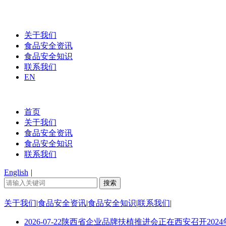
关于我们
食品安全资讯
食品安全知识
联系我们
EN
首页
关于我们
食品安全资讯
食品安全知识
联系我们
English
|
关于我们
|
食品安全资讯
|
食品安全知识
|
联系我们
|
2026-07-22
陕西省企业品牌扶植推进会正在西安召开2024